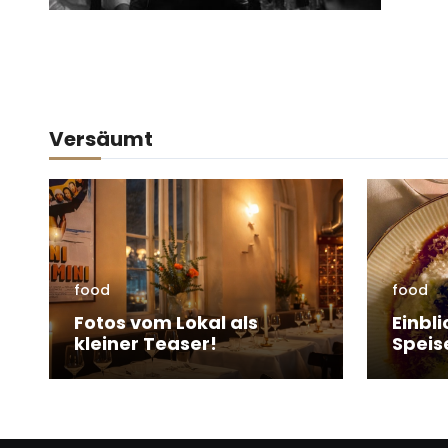
Versäumt
food
food
Fotos vom Lokal als
Einbli
kleiner Teaser!
Speis