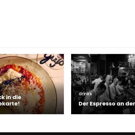
drinks
ck in die
ekarte!
Der Espresso an der