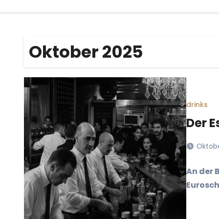
Oktober 2025
drinks
Der E
Oktobe
An der B
Eurosch